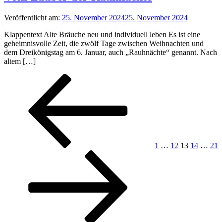
Veröffentlicht am:
25. November 2024
25. November 2024
Klappentext Alte Bräuche neu und individuell leben Es ist eine
geheimnisvolle Zeit, die zwölf Tage zwischen Weihnachten und
dem Dreikönigstag am 6. Januar, auch „Rauhnächte“ genannt. Nach
altem […]
Seitennummerierung
Vorherige
Seite
Seite
Seite
Seite
Seit
Seite
der
Beiträge
1
…
12
13
14
…
21
Nächste
Seite