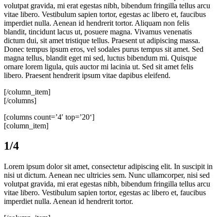
volutpat gravida, mi erat egestas nibh, bibendum fringilla tellus arcu
vitae libero. Vestibulum sapien tortor, egestas ac libero et, faucibus
imperdiet nulla. Aenean id hendrerit tortor. Aliquam non felis
blandit, tincidunt lacus ut, posuere magna. Vivamus venenatis
dictum dui, sit amet tristique tellus. Praesent ut adipiscing massa.
Donec tempus ipsum eros, vel sodales purus tempus sit amet. Sed
magna tellus, blandit eget mi sed, luctus bibendum mi. Quisque
ornare lorem ligula, quis auctor mi lacinia ut. Sed sit amet felis
libero. Praesent hendrerit ipsum vitae dapibus eleifend.
[/column_item]
[/columns]
[columns count=’4′ top=’20‘]
[column_item]
1/4
Lorem ipsum dolor sit amet, consectetur adipiscing elit. In suscipit in
nisi ut dictum. Aenean nec ultricies sem. Nunc ullamcorper, nisi sed
volutpat gravida, mi erat egestas nibh, bibendum fringilla tellus arcu
vitae libero. Vestibulum sapien tortor, egestas ac libero et, faucibus
imperdiet nulla. Aenean id hendrerit tortor.