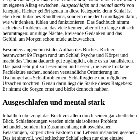
im eigenen Alltag erwischen.
Ausgeschlafen und mental stark!
von
Kneginja Richter gehört genau in diese Kategorie, denn Schlaf ist
eben kein hübsches Randthema, sondern eine der Grundlagen dafür,
wie wir denken, fühlen und funktionieren. Das Sachbuch nimmt
sich eines Problems an, das viele kennen, aber oft zu lange mit sich
herumtragen: unruhige Nächte, kreisende Gedanken und das
Gefühl, am Morgen schon müde aufzuwachen.
Besonders angenehm ist der Aufbau des Buches. Richter
beantwortet 99 Fragen rund um Schlaf, Psyche und Körper und
macht das Thema dadurch gut zugänglich, ohne es zu banalisieren.
Das passt sehr gut zu Leserinnen und Lesern, die keine trockene
Fachlektüre suchen, sondern verständliche Orientierung im
Dschungel aus Schlafproblemen, Schlafhygiene und möglichen
Ursachen möchten. Genau darin liegt die Stärke dieses Ratgebers:
Er nimmt die Sorgen ernst und bleibt dennoch nahbar.
Ausgeschlafen und mental stark
Inhaltlich überzeugt das Buch vor allem durch seinen ganzheitlichen
Blick. Schlafstörungen werden nicht als isoliertes Problem
behandelt, sondern im Zusammenhang mit psychischen
Belastungen, körperlichen Faktoren und Lebensumständen gesehen.
Das ist sinnvoll, weil schlechter Schlaf selten nur eine einzige