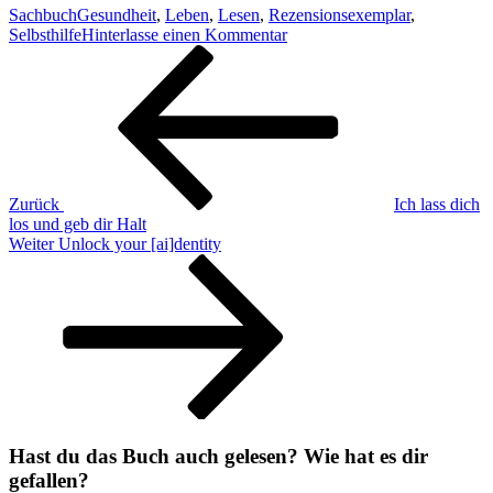
Sachbuch
Gesundheit
,
Leben
,
Lesen
,
Rezensionsexemplar
,
zu
Selbsthilfe
Hinterlasse einen Kommentar
Beitragsnavigation
Vorheriger
Ausgeschlafen
Beitrag
und
mental
stark
Zurück
Ich lass dich
los und geb dir Halt
Nächster
Weiter
Unlock your [ai]dentity
Beitrag
Hast du das Buch auch gelesen? Wie hat es dir
gefallen?