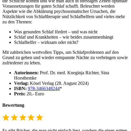
die Schliche kommt und wie man auch in stressigen Zeiten optimale
Voraussetzungen für guten Schlaf schafft. Beleuchtet werden
Aspekte wie die Abklärung psychosomatischer Ursachen, die
Nützlichkeit von Schlaftherapie und Schlafhelfern und vieles mehr
zu den Themen:
Was gesunden Schlaf fördert – und was nicht
Schlaf und Krankheiten – wie beides zusammenhängt
Schlafhelfer – wirksam oder nicht?
Mit zahlreichen wertvollen Tipps, um Schlafproblemen auf den
Grund zu gehen und wieder entspannte Nächte zu verbringen sowie
zufriedener zu leben.
Autorinnen:
Prof. Dr. med. Kneginja Richter, Sina
Horsthemke
Verlag:
Kösel Verlag (28. August 2024)
ISBN:
978-3466348244
*
Preis:
20,- Euro
Bewertung
⭐
⭐
⭐
⭐
⭐
Bewertung: 5 von 5.
Es gibt Bücher, die man nicht einfach liest, sondern die einen mitten