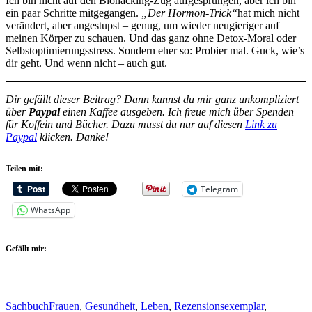
Ich bin nicht auf den Biohacking-Zug aufgesprungen, aber ich bin
ein paar Schritte mitgegangen.
„Der Hormon-Trick“
hat mich nicht
verändert, aber angestupst – genug, um wieder neugieriger auf
meinen Körper zu schauen. Und das ganz ohne Detox-Moral oder
Selbstoptimierungsstress. Sondern eher so: Probier mal. Guck, wie’s
dir geht. Und wenn nicht – auch gut.
Dir gefällt dieser Beitrag? Dann kannst du mir ganz unkompliziert
über
Paypal
einen Kaffee ausgeben. Ich freue mich über Spenden
für Koffein und Bücher. Dazu musst du nur auf diesen
Link zu
Paypal
klicken. Danke!
Teilen mit:
Telegram
WhatsApp
Gefällt mir:
Sachbuch
Frauen
,
Gesundheit
,
Leben
,
Rezensionsexemplar
,