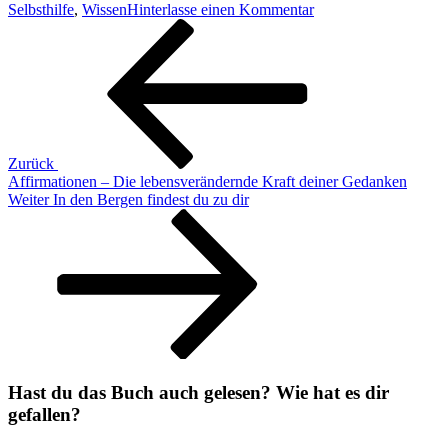
zu
Selbsthilfe
,
Wissen
Hinterlasse einen Kommentar
Beitragsnavigation
Vorheriger
Der
Beitrag
Hormontrick
Zurück
Affirmationen – Die lebensverändernde Kraft deiner Gedanken
Nächster
Weiter
In den Bergen findest du zu dir
Beitrag
Hast du das Buch auch gelesen? Wie hat es dir
gefallen?