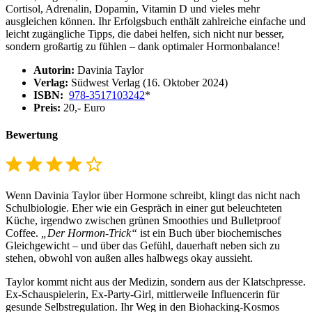
Cortisol, Adrenalin, Dopamin, Vitamin D und vieles mehr
ausgleichen können. Ihr Erfolgsbuch enthält zahlreiche einfache und
leicht zugängliche Tipps, die dabei helfen, sich nicht nur besser,
sondern großartig zu fühlen – dank optimaler Hormonbalance!
Autorin:
Davinia Taylor
Verlag:
Südwest Verlag (16. Oktober 2024)
ISBN:
978-3517103242
*
Preis:
20,- Euro
Bewertung
⭐
⭐
⭐
⭐
Bewertung: 4 von 5.
Wenn Davinia Taylor über Hormone schreibt, klingt das nicht nach
Schulbiologie. Eher wie ein Gespräch in einer gut beleuchteten
Küche, irgendwo zwischen grünen Smoothies und Bulletproof
Coffee.
„Der Hormon-Trick“
ist ein Buch über biochemisches
Gleichgewicht – und über das Gefühl, dauerhaft neben sich zu
stehen, obwohl von außen alles halbwegs okay aussieht.
Taylor kommt nicht aus der Medizin, sondern aus der Klatschpresse.
Ex-Schauspielerin, Ex-Party-Girl, mittlerweile Influencerin für
gesunde Selbstregulation. Ihr Weg in den Biohacking-Kosmos