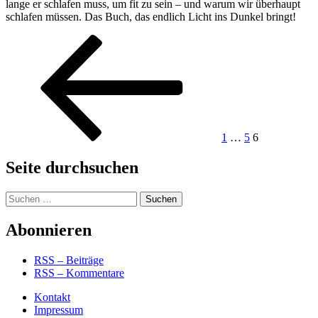
lange er schlafen muss, um fit zu sein – und warum wir überhaupt
schlafen müssen. Das Buch, das endlich Licht ins Dunkel bringt!
Seitennummerierung
Vorherige
Seite
Seite
Seite
Seite
der
Beiträge
1
…
5
6
Seite durchsuchen
Suchen
nach:
Abonnieren
RSS – Beiträge
RSS – Kommentare
Kontakt
Impressum