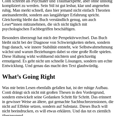
Conti schreibt als Psychiater und Traumaexperte, aber ohne unnötig
kompliziert zu werden. Sein Stil ist gut lesbar, klar und angenehm
ruhig. Man merkt schnell, dass hier jemand nicht einfach Theorien
aneinanderreiht, sondern aus langjähriger Erfahrung spricht.
Gleichzeitig bleibt das Buch verständlich genug, um auch
Leser*innen mitzunehmen, die sich nicht täglich mit
psychologischen Fachbegriffen beschäftigen.
Besonders überzeugt hat mich der Perspektivwechsel. Das Buch
bleibt nicht bei der Diagnose von Schwierigkeiten stehen, sondern
fragt danach, wie innere Stabilität entsteht, wie Selbstwahrnehmung
wächst und warum Beziehungen dabei so eine große Rolle spielen.
Diese Haltung wirkt wohltuend nüchtern und gleichzeitig
ermutigend. Es geht nicht um schnelle Lösungen, sondern um echte
Entwicklung. Und genau das macht den Text glaubwürdig.
What’s Going Right
Was mir beim Lesen ebenfalls gefallen hat, ist der ruhige Aufbau.
Conti drängt sich nicht mit großen Thesen in den Vordergrund,
sondern entwickelt seine Gedanken Schritt für Schritt. Das erinnert
in gewisser Weise an ältere, gut gemachte Sachbuchrezensionen, die
nicht auf Effekte setzen, sondern auf Substanz. Dieses Buch will
nicht beeindrucken, es will etwas erklären. Und das tut es ziemlich
überzeugend.