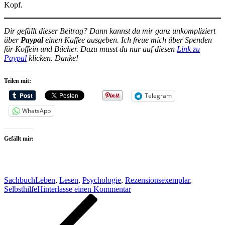
Kopf.
Dir gefällt dieser Beitrag? Dann kannst du mir ganz unkompliziert
über
Paypal
einen Kaffee ausgeben. Ich freue mich über Spenden
für Koffein und Bücher. Dazu musst du nur auf diesen
Link zu
Paypal
klicken. Danke!
Teilen mit:
Telegram
WhatsApp
Gefällt mir:
Sachbuch
Leben
,
Lesen
,
Psychologie
,
Rezensionsexemplar
,
zu
Selbsthilfe
Hinterlasse einen Kommentar
Beitragsnavigation
Vorheriger
What’s
Beitrag
Going
Right