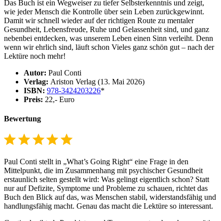
Das Buch ist ein Wegweiser zu tiefer Selbsterkenntnis und zeigt,
wie jeder Mensch die Kontrolle über sein Leben zurückgewinnt.
Damit wir schnell wieder auf der richtigen Route zu mentaler
Gesundheit, Lebensfreude, Ruhe und Gelassenheit sind, und ganz
nebenbei entdecken, was unserem Leben einen Sinn verleiht. Denn
wenn wir ehrlich sind, läuft schon Vieles ganz schön gut – nach der
Lektüre noch mehr!
Autor:
Paul Conti
Verlag:
Ariston Verlag (13. Mai 2026)
ISBN:
978-3424203226
*
Preis:
22,- Euro
Bewertung
⭐
⭐
⭐
⭐
⭐
Bewertung: 5 von 5.
Paul Conti stellt in „What’s Going Right“ eine Frage in den
Mittelpunkt, die im Zusammenhang mit psychischer Gesundheit
erstaunlich selten gestellt wird: Was gelingt eigentlich schon? Statt
nur auf Defizite, Symptome und Probleme zu schauen, richtet das
Buch den Blick auf das, was Menschen stabil, widerstandsfähig und
handlungsfähig macht. Genau das macht die Lektüre so interessant.